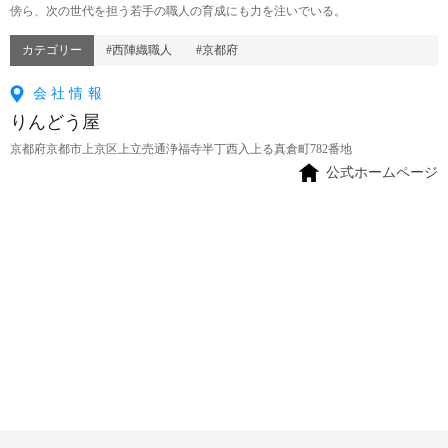
傍ら、次の世代を担う若手の職人の育成にも力を注いでいる。
カテゴリー
#西陣織職人
#京都府
会社情報
りんどう屋
京都府京都市上京区上立売通浄福寺半丁西入上る真倉町782番地
公式ホームページ