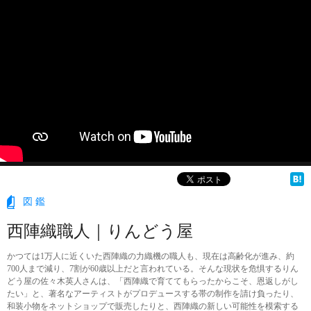
図鑑
西陣織職人｜りんどう屋
かつては1万人に近くいた西陣織の力織機の職人も、現在は高齢化が進み、約
700人まで減り、7割が60歳以上だと言われている。そんな現状を危惧するりん
どう屋の佐々木英人さんは、「西陣織で育ててもらったからこそ、恩返しがし
たい」と、著名なアーティストがプロデュースする帯の制作を請け負ったり、
和装小物をネットショップで販売したりと、西陣織の新しい可能性を模索する