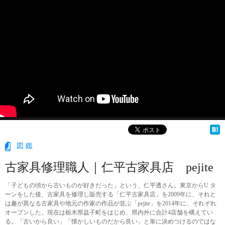
図鑑
古家具修理職人｜仁平古家具店 pejite
「子どもの頃から古いものが好きだった」という、仁平透さん。東京からU タ
ーンをした後、古家具を修理し販売する「仁平古家具店」を2009年に、それと
は趣が異なる古家具や地元の作家の作品が並ぶ「pejite」を2014年に、それぞれ
オープンした。現在は栃木県益子町をはじめ、県内外に合計4店舗を構えてい
る。「古いから良い」「懐かしいものだから良い」と単に決めつけるのではな