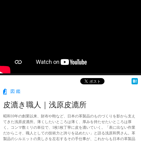
図鑑
皮漉き職人｜浅原皮漉所
昭和10年の創業以来、財布や鞄など、日本の革製品のものづくりを影から支え
てきた浅原皮漉所。薄くしたいところは薄く、厚みを持たせたいところは厚
く。コンマ数ミリの単位で、1枚1枚丁寧に皮を漉いていく。「表に出ない作業
だからこそ、職人としての技術力と誇りを込めたい」と語る浅原和男さん。革
製品のシルエットの美しさを左右するその手仕事が、これからも日本の革製品