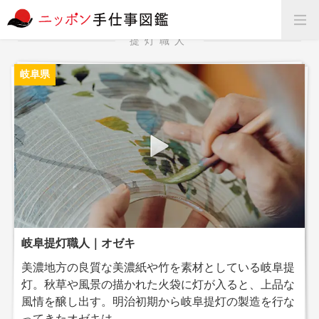
提灯職人
岐阜県
岐阜提灯職人｜オゼキ
美濃地方の良質な美濃紙や竹を素材としている岐阜提
灯。秋草や風景の描かれた火袋に灯が入ると、上品な
風情を醸し出す。明治初期から岐阜提灯の製造を行な
ってきたオゼキは...