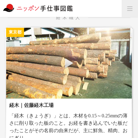
経木職人
東京都
経木｜佐藤経木工場
「経木（きょうぎ）」とは、木材を0.15～0.25mmの薄
さに削り取った板のこと。お経を書き込んでいた板だ
ったことがその名前の由来だが、主に鮮魚、精肉、お
にぎり...