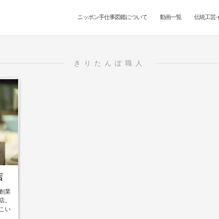
ニッポン手仕事図鑑について
動画一覧
伝統工芸
きりたんぽ職人
店
創業
店。
こい