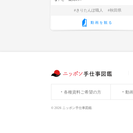
きりたんぽ職人
秋田県
動画を観る
各種資料ご希望の方
動
© 2026 ニッポン手仕事図鑑.