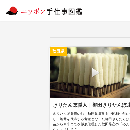
秋田県
きりたんぽ職人｜柳田きりたんぽ
きりたんぽ発祥の地、秋田県鹿角市で昭和44年に
し、地元を代表する老舗となった柳田きりたんぽ
苗から精米までを徹底管理した秋田県産の「めん
な」と「鹿角の...