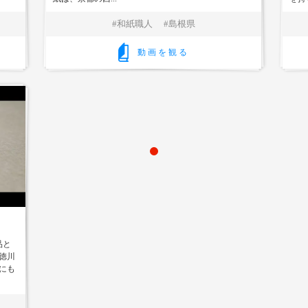
和紙職人
島根県
動画を観る
品と
徳川
にも