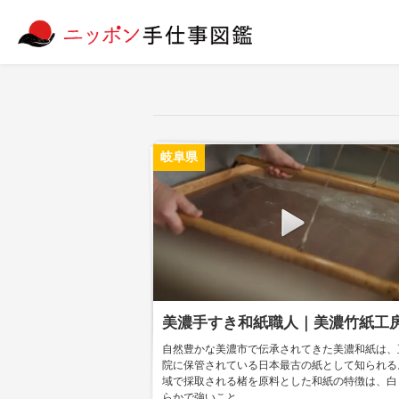
岐阜県
美濃手すき和紙職人｜美濃竹紙工
自然豊かな美濃市で伝承されてきた美濃和紙は、
院に保管されている日本最古の紙として知られる
域で採取される楮を原料とした和紙の特徴は、白
らかで強いこと。...