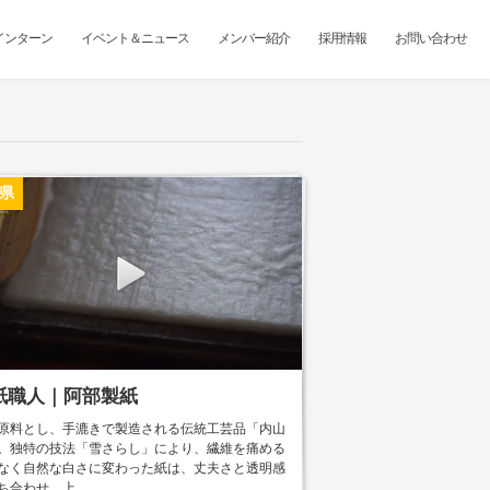
インターン
イベント＆ニュース
メンバー紹介
採用情報
お問い合わせ
県
紙職人｜阿部製紙
原料とし、手漉きで製造される伝統工芸品「内山
。独特の技法「雪さらし」により、繊維を痛める
なく自然な白さに変わった紙は、丈夫さと透明感
ち合わせ、上...