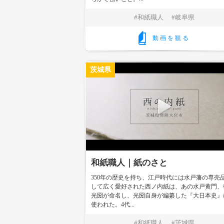
和紙職人
岐阜県
動画を観る
茨城県
和紙職人｜紙のさと
350年の歴史を持ち、江戸時代には水戸藩の専売
して広く愛好された西ノ内紙は、あの水戸黄門、
光圀が命名し、光圀自身が編纂した『大日本史』
使われた。4代...
和紙職人
茨城県