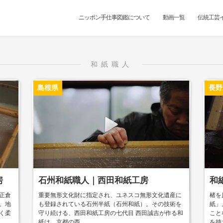
ニッポン手仕事図鑑について
動画一覧
伝統工芸
和紙職人
島根県
長野
房
石州和紙職人｜西田和紙工房
和
正倉
重要無形文化財に指定され、ユネスコ無形文化遺産に
楮を
。地
も登録されている石州半紙（石州和紙）。その技術を
紙」
く柔
守り続ける、西田和紙工房の七代目 西田誠吉が作る和
こと
紙は、京都の西...
を持