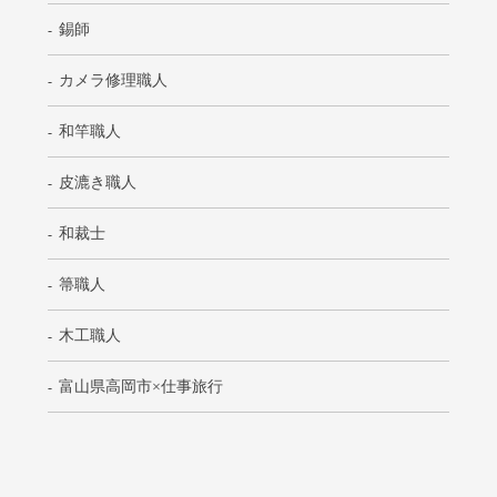
錫師
カメラ修理職人
和竿職人
皮漉き職人
和裁士
箒職人
木工職人
富山県高岡市×仕事旅行