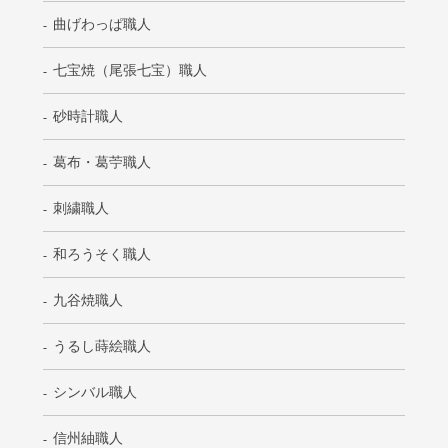
曲げわっぱ職人
七宝焼（尾張七宝）職人
砂時計職人
葛布・葛苧職人
刺繍職人
和ろうそく職人
九谷焼職人
うるし蒔絵職人
シンバル職人
信州紬職人