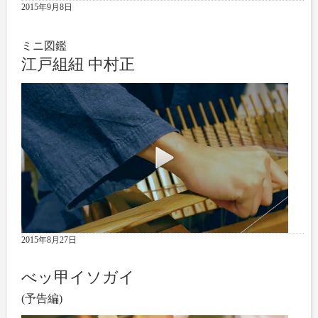
2015年9月8日
ミニ図鑑
江戸組紐 中村正
2015年8月27日
べッ甲イソガイ
(予告編)