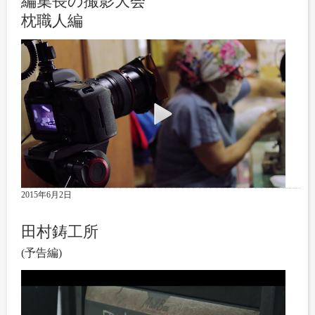
編集長の撮影大会
枕職人編
2015年6月2日
田村鋳工所
(予告編)