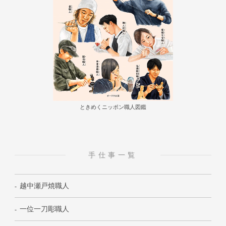
ときめくニッポン職人図鑑
手仕事一覧
越中瀬戸焼職人
一位一刀彫職人