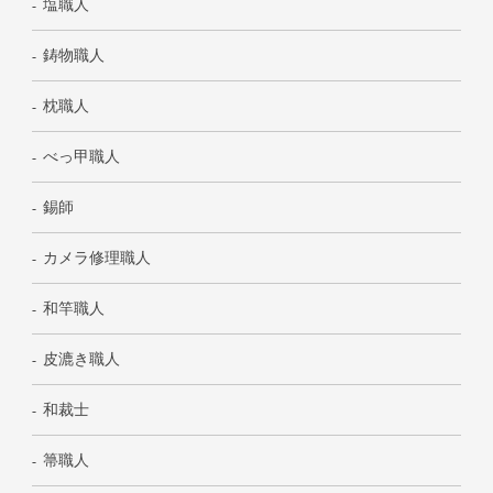
塩職人
鋳物職人
枕職人
べっ甲職人
錫師
カメラ修理職人
和竿職人
皮漉き職人
和裁士
箒職人