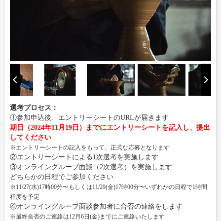
選考プロセス：
①参加申込後、エントリーシートのURLが届きます
期日（2024年11月19日）までにエントリーシートを記入し、提出
してください
※エントリーシートの記入をもって、正式な応募となります
②エントリーシートによる1次選考を実施します
③オンライングループ面談（2次選考）を実施します
どちらかの日程でご参加ください
※11/27(水)17時00分〜もしくは11/29(金)17時00分〜いずれかの日程で1時間
程度を予定
④オンライングループ面談参加者に合否の連絡をします
※最終合否のご連絡は12月6日(金)までにご連絡いたします