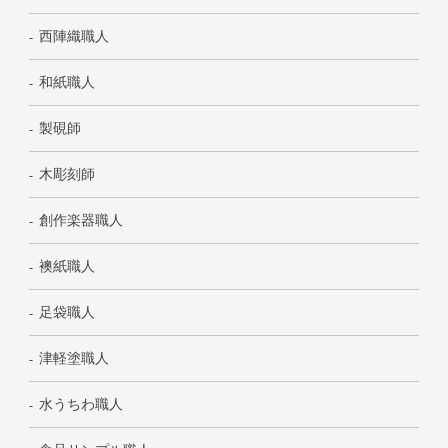
西陣織職人
和紙職人
製硯師
木彫刻師
創作楽器職人
襖紙職人
足袋職人
津軽塗職人
水うちわ職人