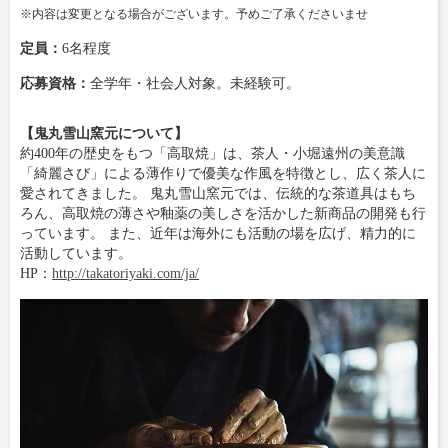
※内容は変更となる場合がございます。予めご了承くださいませ
定員：
6名程度
応募資格：
全学年・社会人対象。未経験可。
【鬼丸雪山窯元について】
約400年の歴史をもつ「高取焼」は、茶人・小堀遠州の美意識
「綺麗さび」による薄作りで優美な作風を特徴とし、広く茶人に
愛されてきました。 鬼丸雪山窯元では、伝統的な茶道具はもち
ろん、高取焼の薄さや釉薬の美しさを活かした新商品の開発も行
っています。 また、近年は海外にも活動の場を広げ、精力的に
活動しています。
HP：
http://takatoriyaki.com/ja/