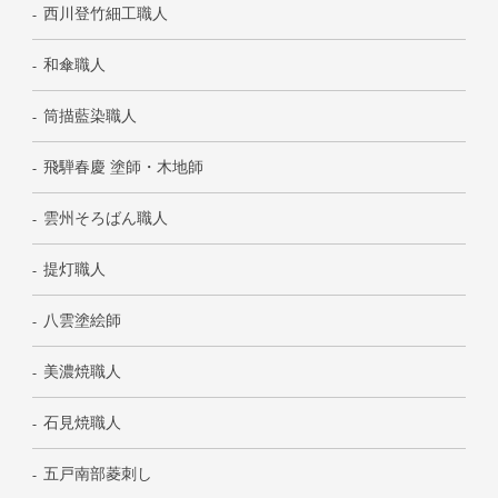
西川登竹細工職人
和傘職人
筒描藍染職人
飛騨春慶 塗師・木地師
雲州そろばん職人
提灯職人
八雲塗絵師
美濃焼職人
石見焼職人
五戸南部菱刺し