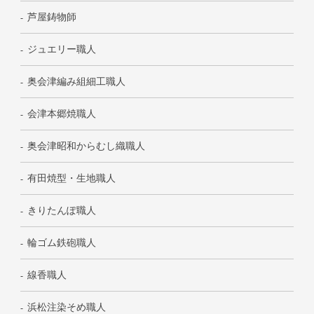
芦屋鋳物師
ジュエリー職人
奥会津編み組細工職人
会津本郷焼職人
奥会津昭和からむし織職人
有田焼型・生地職人
きりたんぽ職人
輪ゴム鉄砲職人
線香職人
浜松注染そめ職人