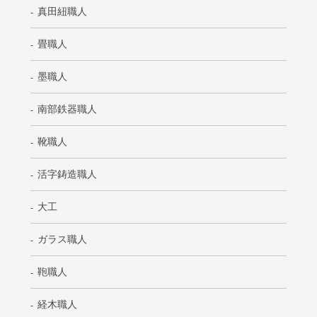
真田紐職人
畳職人
墨職人
南部鉄器職人
靴職人
活字鋳造職人
大工
ガラス職人
鞄職人
経木職人