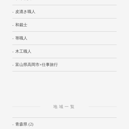
皮漉き職人
和裁士
箒職人
木工職人
富山県高岡市×仕事旅行
地域一覧
青森県 (2)