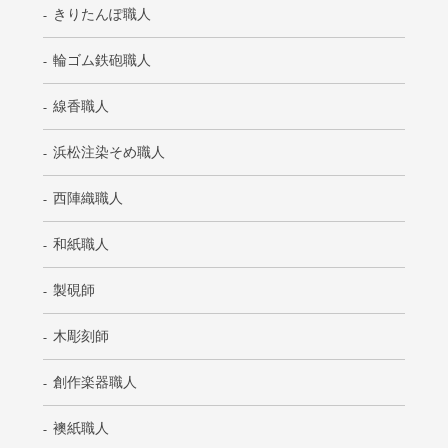
きりたんぽ職人
輪ゴム鉄砲職人
線香職人
浜松注染そめ職人
西陣織職人
和紙職人
製硯師
木彫刻師
創作楽器職人
襖紙職人