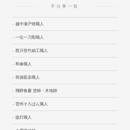
手仕事一覧
越中瀬戸焼職人
一位一刀彫職人
西川登竹細工職人
和傘職人
筒描藍染職人
飛騨春慶 塗師・木地師
雲州そろばん職人
提灯職人