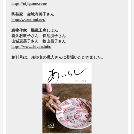
https://nijigame.com/
陶芸家 金城有美子さん
http://www.tituti.net/
織物作家 機織工房しよん
喜久村敦子さん 長池朋子さん
山城恵美子さん 牧山昌子さん
https://www.shiyon.info/
創刊号は、3組6名の職人さんに登場いただきました。