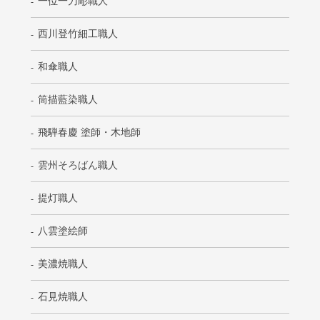
一位一刀彫職人
西川登竹細工職人
和傘職人
筒描藍染職人
飛騨春慶 塗師・木地師
雲州そろばん職人
提灯職人
八雲塗絵師
美濃焼職人
石見焼職人