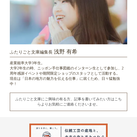
浅野 有希
ふたりごと文庫編集長
産業能率大学3年生。
大学2年生の時、ニッポン手仕事図鑑のインターン生として参加し、
2
周年感謝イベントや期間限定ショップのスタッフとして活動する。
現在は「日本の地方の魅力を伝える仕事」に就くため、日々猛勉強
中！
ふたりごと文庫にご興味の有る方、記事を書いてみたい方は
こち
らよりお気軽にご連絡くださいませ。