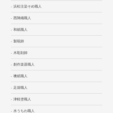
浜松注染そめ職人
西陣織職人
和紙職人
製硯師
木彫刻師
創作楽器職人
襖紙職人
足袋職人
津軽塗職人
水うちわ職人