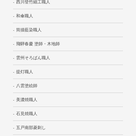
西川登竹細工職人
和傘職人
筒描藍染職人
飛騨春慶 塗師・木地師
雲州そろばん職人
提灯職人
八雲塗絵師
美濃焼職人
石見焼職人
五戸南部菱刺し