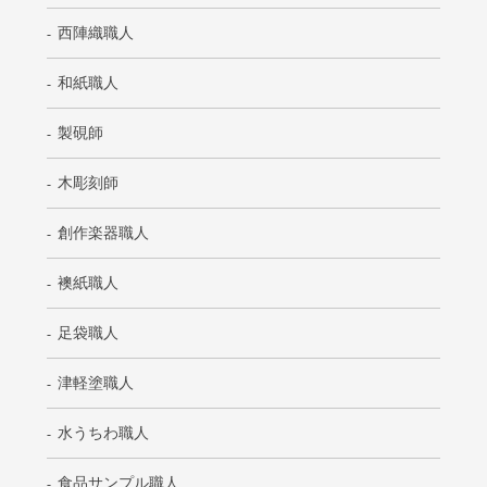
西陣織職人
和紙職人
製硯師
木彫刻師
創作楽器職人
襖紙職人
足袋職人
津軽塗職人
水うちわ職人
食品サンプル職人