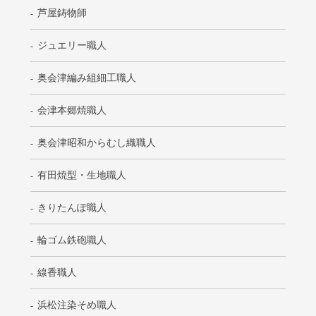
芦屋鋳物師
ジュエリー職人
奥会津編み組細工職人
会津本郷焼職人
奥会津昭和からむし織職人
有田焼型・生地職人
きりたんぽ職人
輪ゴム鉄砲職人
線香職人
浜松注染そめ職人