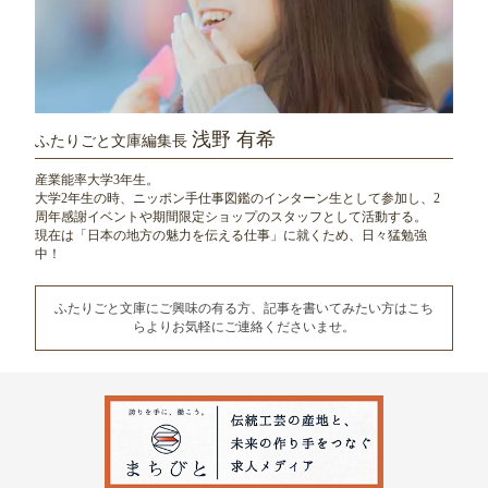
浅野 有希
ふたりごと文庫編集長
産業能率大学3年生。
大学2年生の時、ニッポン手仕事図鑑のインターン生として参加し、
2
周年感謝イベントや期間限定ショップのスタッフとして活動する。
現在は「日本の地方の魅力を伝える仕事」に就くため、日々猛勉強
中！
ふたりごと文庫にご興味の有る方、記事を書いてみたい方は
こち
らよりお気軽にご連絡くださいませ。