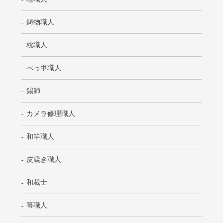
鋳物職人
枕職人
べっ甲職人
錫師
カメラ修理職人
和竿職人
皮漉き職人
和裁士
箒職人