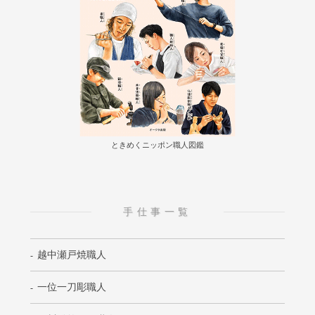
ときめくニッポン職人図鑑
手仕事一覧
越中瀬戸焼職人
一位一刀彫職人