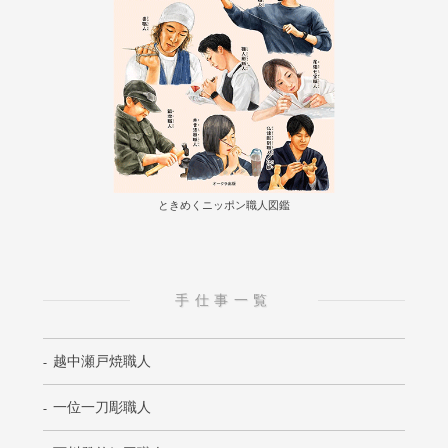
ときめくニッポン職人図鑑
手仕事一覧
越中瀬戸焼職人
一位一刀彫職人