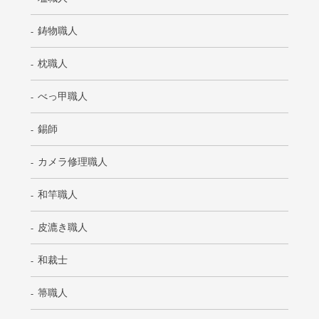
鋳物職人
枕職人
べっ甲職人
錫師
カメラ修理職人
和竿職人
皮漉き職人
和裁士
箒職人