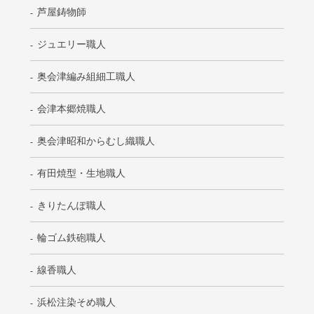
芦屋鋳物師
ジュエリー職人
奥会津編み組細工職人
会津本郷焼職人
奥会津昭和からむし織職人
有田焼型・生地職人
きりたんぽ職人
輪ゴム鉄砲職人
線香職人
浜松注染そめ職人