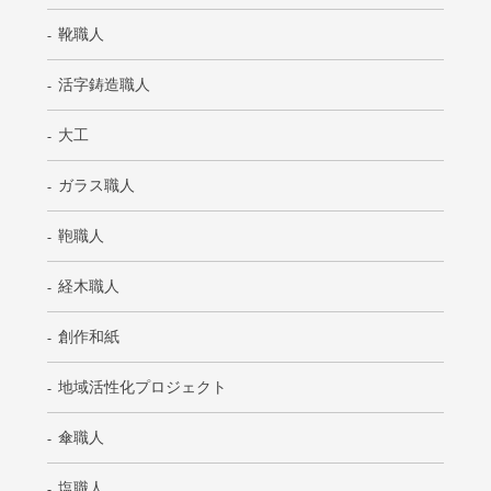
靴職人
活字鋳造職人
大工
ガラス職人
鞄職人
経木職人
創作和紙
地域活性化プロジェクト
傘職人
塩職人