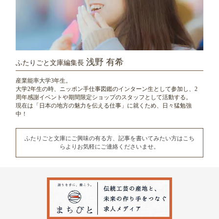
浅野 有希
ふたりごと文庫編集長
産業能率大学3年生。
大学2年生の時、ニッポン手仕事図鑑のインターン生として参加し、
2
周年感謝イベントや期間限定ショップのスタッフとして活動する。
現在は「日本の地方の魅力を伝える仕事」に就くため、日々猛勉強
中！
ふたりごと文庫にご興味の有る方、記事を書いてみたい方は
こち
らよりお気軽にご連絡くださいませ。