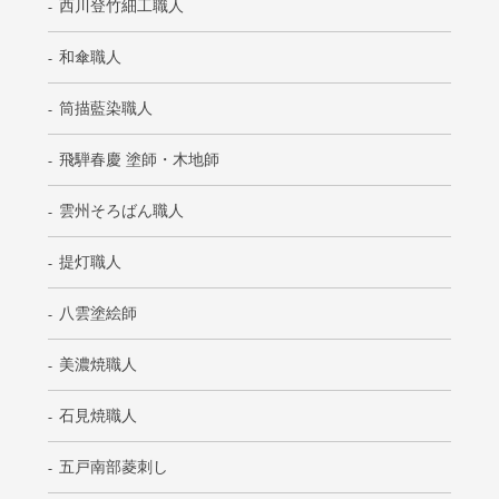
西川登竹細工職人
和傘職人
筒描藍染職人
飛騨春慶 塗師・木地師
雲州そろばん職人
提灯職人
八雲塗絵師
美濃焼職人
石見焼職人
五戸南部菱刺し