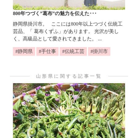
800年つづく”葛布”の魅力を伝えた･･･
静岡県掛川市。 ここには800年以上つづく伝統工
芸品、「 葛布くずふ」があります。 光沢が美し
く、高級品として愛されてきました。 ...
静岡県
手仕事
伝統工芸
掛川市
山形県に関する記事一覧