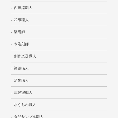
西陣織職人
和紙職人
製硯師
木彫刻師
創作楽器職人
襖紙職人
足袋職人
津軽塗職人
水うちわ職人
食品サンプル職人