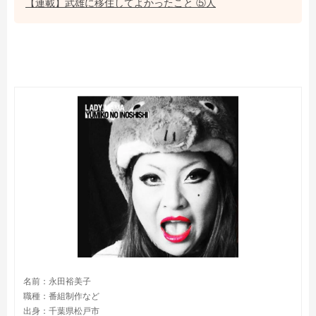
【連載】武雄に移住してよかったこと ⑤人
名前：永田裕美子
職種：番組制作など
出身：千葉県松戸市