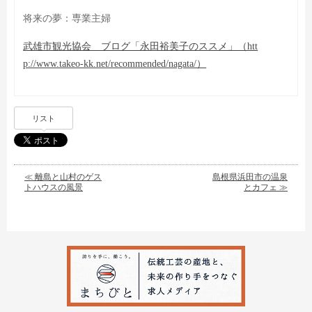
将来の夢：専業主婦
武雄市観光協会 ブログ「永田裕美子のススメ」（htt
p://www.takeo-kk.net/recommended/nagata/）
リスト
離島と山村のゲス
島根県浜田市の温泉
トハウスの風景
とカフェ