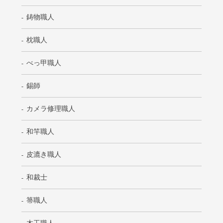
鋳物職人
枕職人
べっ甲職人
錫師
カメラ修理職人
和竿職人
皮漉き職人
和裁士
箒職人