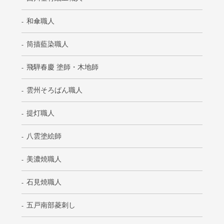
和傘職人
筒描藍染職人
飛騨春慶 塗師・木地師
雲州そろばん職人
提灯職人
八雲塗絵師
美濃焼職人
石見焼職人
五戸南部菱刺し