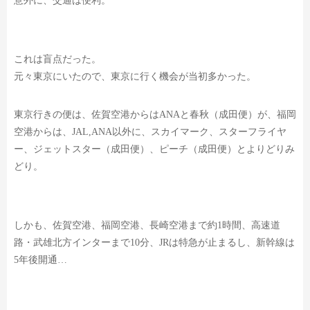
意外に、交通は便利。
これは盲点だった。
元々東京にいたので、東京に行く機会が当初多かった。
東京行きの便は、
佐賀空港からはANAと春秋（成田便）が、
福岡
空港からは、JAL,ANA以外に、スカイマーク、スターフライヤ
ー、
ジェットスター（成田便）、ピーチ（成田便）とよりどりみ
どり。
しかも、佐賀空港、福岡空港、長崎空港まで約1時間、
高速道
路・武雄北方インターまで10分、
JRは特急が止まるし、新幹線は
5年後開通…