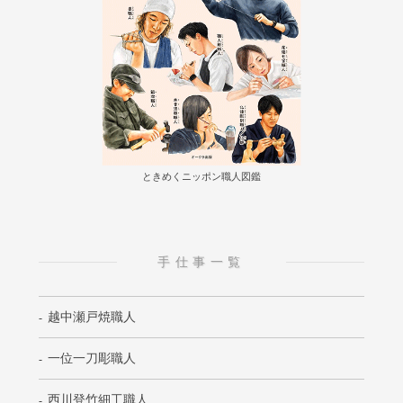
ときめくニッポン職人図鑑
手仕事一覧
越中瀬戸焼職人
一位一刀彫職人
西川登竹細工職人