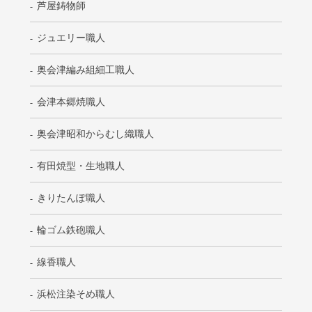
芦屋鋳物師
ジュエリー職人
奥会津編み組細工職人
会津本郷焼職人
奥会津昭和からむし織職人
有田焼型・生地職人
きりたんぽ職人
輪ゴム鉄砲職人
線香職人
浜松注染そめ職人